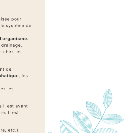
nisée pour
r le système de
 l’organisme
.
 drainage,
n chez les
nt de
phatiqu
e, les
ez les
 il est avant
e. Il est
re, etc.)