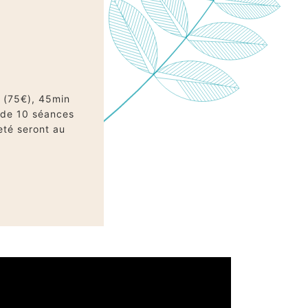
s (75€), 45min
e de 10 séances
eté seront au