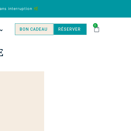
ans interruption 🌿
0
BON CADEAU
RÉSERVER
E