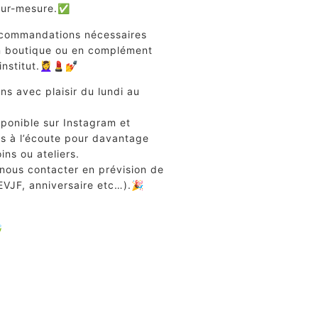
 sur-mesure.✅
recommandations nécessaires
n boutique ou en complément
stitut.💆‍♀️💄💅
s avec plaisir du lundi au
sponible sur Instagram et
s à l’écoute pour davantage
ins ou ateliers.
ous contacter en prévision de
(EVJF, anniversaire etc…).🎉
