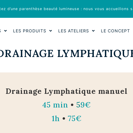
fitez d’une parenthèse beauté lumineuse : nous vous accueillons s
S
LES PRODUITS
LES ATELIERS
LE CONCEPT
DRAINAGE LYMPHATIQU
Drainage Lymphatique manuel
45 min
•
5
9€
1h
•
75€