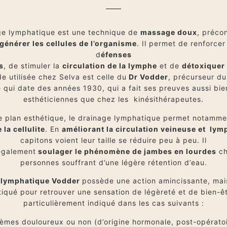
ge lymphatique est une technique de
massage doux
, préco
égénérer les cellules de l’organisme
. Il permet de renforce
d
éfenses
s
, de stimuler la
circulation de la lymphe
et de
détoxiquer
e utilisée chez Selva est celle du
Dr Vodder
, précurseur du
 qui date des années 1930, qui a fait ses preuves aussi bie
esthéticiennes que chez les kinésithérapeutes.
le plan esthétique, le drainage lymphatique permet notamme
 la cellulite
. En
améliorant la circulation veineuse et lym
capitons voient leur taille se réduire peu à peu. Il
également
soulager le phénomène de jambes en lourdes
ch
personnes souffrant d’une légère rétention d’eau.
 lymphatique Vodder
possède une action amincissante, mais
tiqué pour retrouver une sensation de légèreté et de bien-êtr
particulièrement indiqué dans les cas suivants :
mes douloureux ou non (d’origine hormonale, post-opératoi