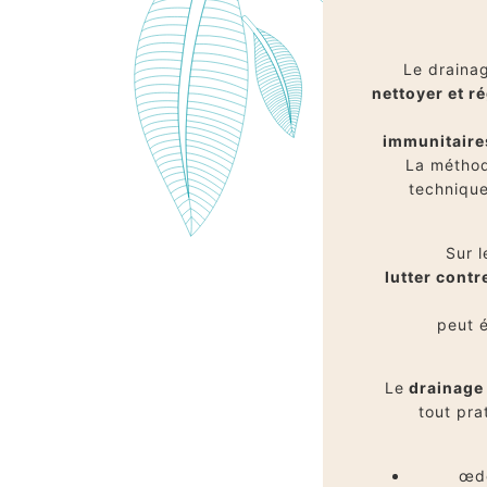
Le draina
nettoyer et r
immunitaire
La méthod
technique
Sur 
lutter contre
peut 
Le
drainage
tout pra
œdè